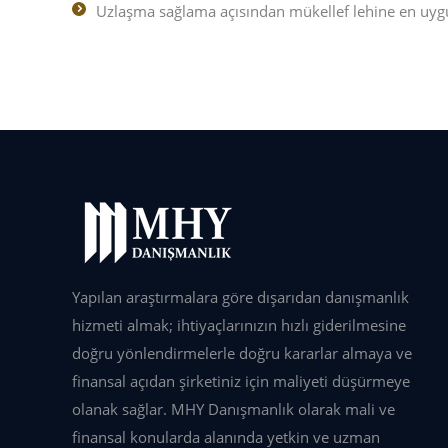
Uzlaşma sağlama açısından mükellef lehine en uygu
Yapılan araştırmalara göre dışarıdan danışmanlık
hizmeti almak; ihtiyaçlarınızın hızlı giderilmesine
doğru yönlendirmelerle doğru kararlar almaya ve
finansal açıdan şirketiniz için maliyeti düşürmeye
olanak sağlar. MHY Danışmanlık olarak mali ve
finansal konularda alanında yetkin ve uzman