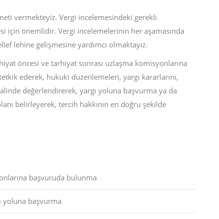
eti vermekteyiz. Vergi incelemesindeki gerekli
si için önemlidir. Vergi incelemelerinin her aşamasında
ellef lehine gelişmesine yardımcı olmaktayız.
iyat öncesi ve tarhiyat sonrası uzlaşma komisyonlarına
tkik ederek, hukuki düzenlemeleri, yargı kararlarını,
n halinde değerlendirerek, yargı yoluna başvurma ya da
nı belirleyerek, tercih hakkının en doğru şekilde
syonlarına başvuruda bulunma
gı yoluna başvurma