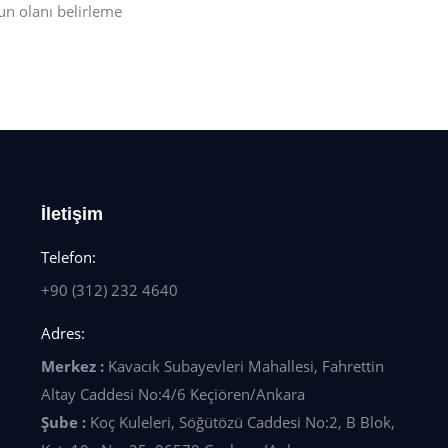
n olanı belirleme
İletişim
Telefon:
+90 (312) 232 4640
Adres:
Merkez :
Kavacık Subayevleri Mahallesi, Fahrettin
Altay Caddesi No:4/6 Keçiören/Ankara
Şube :
Koç Kuleleri, Söğütözü Caddesi No:2, B Blok,