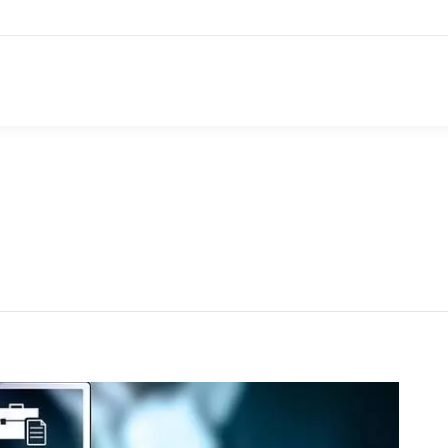
rumsal
Hizmetlerimiz
Mevzuat / Haber
Blog
celeme Danışmanlığı H
ere:
Vergisel ve Finansal Denetim Hizmetleri
Vergi İnceleme Danışmanlığı 