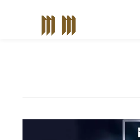
0 (312) 232 4640
Ana Sayfa
Ku
Vergi İn
You are h
Anasayfa