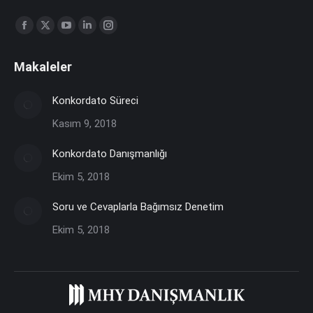
Find us on:
Facebook
X
YouTube
Linkedin
Instagram
page
page
page
page
page
Makaleler
opens
opens
opens
opens
opens
in
in
in
in
in
Konkordato Süreci
new
new
new
new
new
Kasım 9, 2018
window
window
window
window
window
Konkordato Danışmanlığı
Ekim 5, 2018
Soru ve Cevaplarla Bağımsız Denetim
Ekim 5, 2018